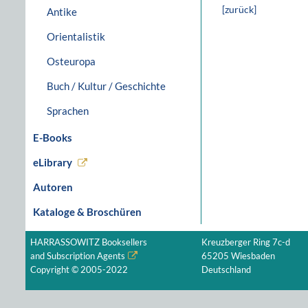
[zurück]
Antike
Orientalistik
Osteuropa
Buch / Kultur / Geschichte
Sprachen
E-Books
eLibrary
Autoren
Kataloge & Broschüren
HARRASSOWITZ Booksellers
Kreuzberger Ring 7c-d
and Subscription Agents
65205 Wiesbaden
Copyright © 2005-2022
Deutschland