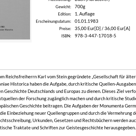
700g
Gewicht:
1. Auflage
Edition:
01.01.1983
Erscheinungsdatum:
35,00 Eur[D] / 36,00 Eur[A]
Preise:
978-3-447-17018-5
ISBN:
om Reichsfreiherrn Karl vom Stein gegründete „Gesellschaft für äl
e Historica haben die Aufgabe, durch kritische Quellen-Ausgaben 
en Geschichte Deutschlands und Europas zu dienen. Dieses Ziel verfol
extquellen der Forschung zugänglich machen und durch kritische Studi
päischen Geschichte beitragen. Die Aufgaben der Monumenta German
die Einbeziehung neuer Quellengruppen und durch die Vermehrung de
chtsschreibung, Urkunden, Gesetzen und Rechtsbüchern werden au
itische Traktate und Schriften zur Geistesgeschichte herausgegeben.