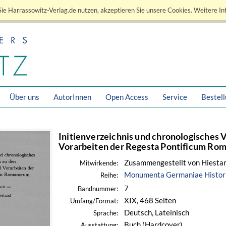
ie Harrassowitz-Verlag.de nutzen, akzeptieren Sie unsere Cookies. Weitere In
Über uns
AutorInnen
Open Access
Service
Bestel
Initienverzeichnis und chronologisches 
Vorarbeiten der Regesta Pontificum R
Zusammengestellt von Hiestan
Mitwirkende:
Monumenta Germaniae Historic
Reihe:
7
Bandnummer:
XIX, 468 Seiten
Umfang/Format:
Deutsch, Lateinisch
Sprache:
Buch (Hardcover)
Ausstattung: