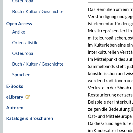
Osteuropa
Das Bemühen um ein fri
Buch / Kultur / Geschichte
Verständigung und gege
Open Access
ist elementar für den 
Musik repräsentiert in
Antike
mitteleuropäischen, os
Orientalistik
im Kulturleben eine ein
interkulturellen Verstä
Osteuropa
Im Mittelpunkt des auf
Buch / Kultur / Geschichte
Sammelbands steht jüdi
künstlerischen und wis
Sprachen
werden Traditionen un
E-Books
Verluste in der Shoah 
Restaurierung der zers
eLibrary
Beispiele der interkul
Autoren
zeigen die Bedeutung j
Ost- und Mitteleuropa
Kataloge & Broschüren
Da die Grundlage für e
im Kindesalter besond