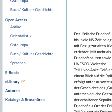
Osteuropa
Buch / Kultur / Geschichte
Open Access
Antike
Der Jüdische Friedhof 
Orientalistik
bis in die NS-Zeit bele
Osteuropa
mit Bezug zur alten J
errichtet. Mit mehr al
Buch / Kultur / Geschichte
Friedhofsbauten sowie 
Sprachen
UNESCO-Welterbe.
Teil 1 von Anke Geißle
E-Books
einem Blick auf die Ro
eLibrary
erfolgt unter Auswertu
der Geschichte des „Gu
Autoren
unterschiedliche Gesta
Kataloge & Broschüren
der erhaltenen Sepulkr
Friedhof als Ort der Er
Teil 2 bietet die Doku