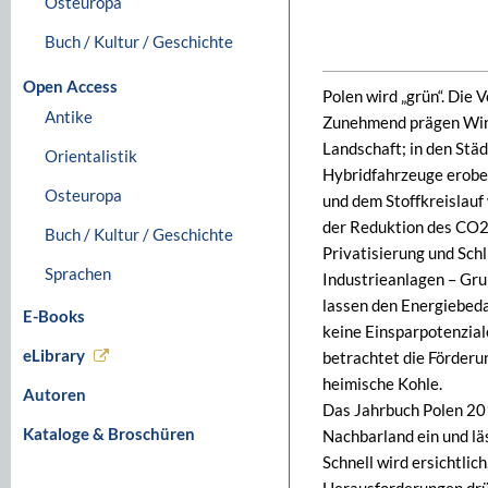
Osteuropa
Buch / Kultur / Geschichte
Open Access
Polen wird „grün“. Die 
Antike
Zunehmend prägen Wind
Landschaft; in den Stä
Orientalistik
Hybridfahrzeuge erober
Osteuropa
und dem Stoffkreislauf
der Reduktion des CO2
Buch / Kultur / Geschichte
Privatisierung und Sch
Sprachen
Industrieanlagen – Gru
lassen den Energiebeda
E-Books
keine Einsparpotenziale
eLibrary
betrachtet die Förderun
heimische Kohle.
Autoren
Das Jahrbuch Polen 201
Kataloge & Broschüren
Nachbarland ein und lä
Schnell wird ersichtlic