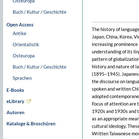
Osteuropa
Buch / Kultur / Geschichte
Open Access
The history of language
Antike
Japan, China, Korea, V
increasing prominence 
Orientalistik
understanding of its lin
Osteuropa
pattern of globalizatio
history and nature of 
Buch / Kultur / Geschichte
(1895–1945). Japanese 
Sprachen
the discourse on langua
spoken and written Chi
E-Books
adopted contemporaneo
eLibrary
Focus of attention ar
1920s and 1930s and th
Autoren
as an appropriate mean
Kataloge & Broschüren
cultural ideology. Th
Written Taiwanese mov