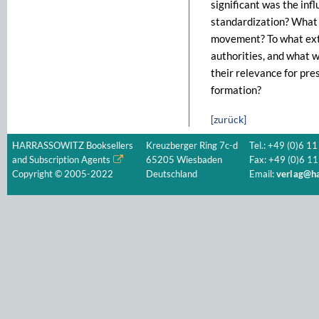
significant was the in
standardization? What 
movement? To what ext
authorities, and what w
their relevance for pre
formation?
[zurück]
HARRASSOWITZ Booksellers
Kreuzberger Ring 7c-d
Tel.: +49 (0)6 11
and Subscription Agents
65205 Wiesbaden
Fax: +49 (0)6 11
Copyright © 2005-2022
Deutschland
Email:
verlag@ha