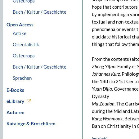
Osteuropa
hope that contributors 
Buch / Kultur / Geschichte
by implementing a varie
textual and non-textual
Open Access
phenomena or events tha
Antike
elucidate historical cha
things that follow them
Orientalistik
Osteuropa
From the contents (alt
Zheng Yifan
, Family or
Buch / Kultur / Geschichte
Johannes Kurz
, Philolo
Sprachen
the 18th to 21st Centu
Yuan Dijia
, Governance
E-Books
Dynasty
eLibrary
Ma Zoudan
, The Garri
during the Mid and La
Autoren
Kang Wonmook
, Betwe
Kataloge & Broschüren
Ban on Christianity in 
[zurück]