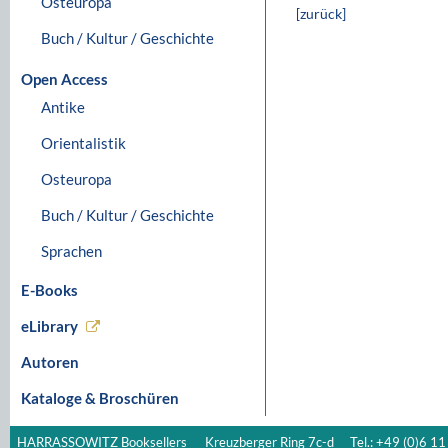
Osteuropa
[zurück]
Buch / Kultur / Geschichte
Open Access
Antike
Orientalistik
Osteuropa
Buch / Kultur / Geschichte
Sprachen
E-Books
eLibrary
Autoren
Kataloge & Broschüren
HARRASSOWITZ Booksellers
Kreuzberger Ring 7c-d
Tel.: +49 (0)6 11