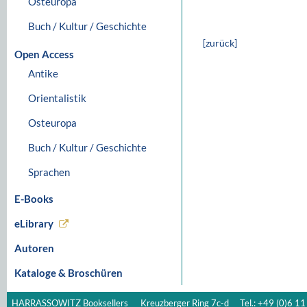
Osteuropa
Buch / Kultur / Geschichte
[zurück]
Open Access
Antike
Orientalistik
Osteuropa
Buch / Kultur / Geschichte
Sprachen
E-Books
eLibrary
Autoren
Kataloge & Broschüren
HARRASSOWITZ Booksellers
Kreuzberger Ring 7c-d
Tel.: +49 (0)6 11