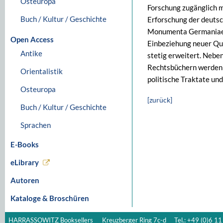
Osteuropa
Forschung zugänglich m
Buch / Kultur / Geschichte
Erforschung der deutsc
Monumenta Germaniae Hi
Open Access
Einbeziehung neuer Qu
Antike
stetig erweitert. Neb
Rechtsbüchern werden 
Orientalistik
politische Traktate un
Osteuropa
[zurück]
Buch / Kultur / Geschichte
Sprachen
E-Books
eLibrary
Autoren
Kataloge & Broschüren
HARRASSOWITZ Booksellers
Kreuzberger Ring 7c-d
Tel.: +49 (0)6 11