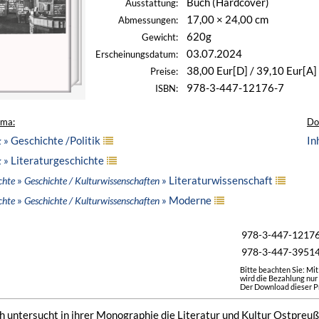
Buch (Hardcover)
Ausstattung:
17,00 × 24,00 cm
Abmessungen:
620g
Gewicht:
03.07.2024
Erscheinungsdatum:
38,00 Eur[D] / 39,10 Eur[A]
Preise:
978-3-447-12176-7
ISBN:
ema:
Do
» Geschichte /Politik
In
k
» Literaturgeschichte
k
»
» Literaturwissenschaft
chte
Geschichte / Kulturwissenschaften
»
» Moderne
chte
Geschichte / Kulturwissenschaften
978-3-447-1217
978-3-447-3951
Bitte beachten Sie: Mi
wird die Bezahlung nur
Der Download dieser Pr
untersucht in ihrer Monographie die Literatur und Kultur Ostpreuß