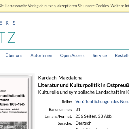
ie Harrassowitz-Verlag.de nutzen, akzeptieren Sie unsere Cookies. Weitere In
Über uns
AutorInnen
Open Access
Service
Bestel
Kardach, Magdalena
Literatur und Kulturpolitik in Ostpre
Kulturelle und symbolische Landschaft im
Veröffentlichungen des Nord
Reihe:
31
Bandnummer:
256 Seiten, 33 Abb.
Umfang/Format:
Deutsch
Sprache: