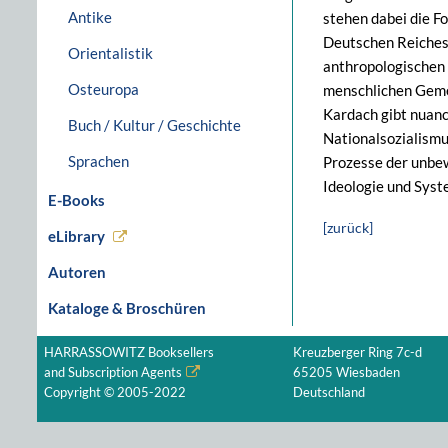
Antike
stehen dabei die F
Deutschen Reiches 
Orientalistik
anthropologischen 
Osteuropa
menschlichen Geme
Kardach gibt nuanc
Buch / Kultur / Geschichte
Nationalsozialismu
Sprachen
Prozesse der unbew
Ideologie und Syst
E-Books
[zurück]
eLibrary
Autoren
Kataloge & Broschüren
HARRASSOWITZ Booksellers
Kreuzberger Ring 7c-d
and Subscription Agents
65205 Wiesbaden
Copyright © 2005-2022
Deutschland