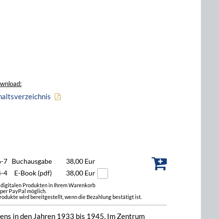
wnload:
haltsverzeichnis
6-7
Buchausgabe
38,00 Eur
4-4
E-Book (pdf)
38,00 Eur
t digitalen Produkten in Ihrem Warenkorb
 per PayPal möglich.
odukte wird bereitgestellt, wenn die Bezahlung bestätigt ist.
ens in den Jahren 1933 bis 1945. Im Zentrum