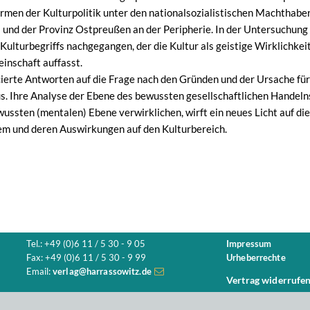
ormen der Kulturpolitik unter den nationalsozialistischen Machtha
und der Provinz Ostpreußen an der Peripherie. In der Untersuchung w
Kulturbegriffs nachgegangen, der die Kultur als geistige Wirklichkei
inschaft auffasst.
ierte Antworten auf die Frage nach den Gründen und der Ursache f
s. Ihre Analyse der Ebene des bewussten gesellschaftlichen Handeln
ussten (mentalen) Ebene verwirklichen, wirft ein neues Licht auf di
em und deren Auswirkungen auf den Kulturbereich.
Tel.: +49 (0)6 11 / 5 30 - 9 05
Impressum
Fax: +49 (0)6 11 / 5 30 - 9 99
Urheberrechte
Email:
verlag@harrassowitz.de
Vertrag widerrufe