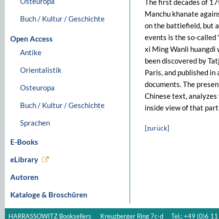
Osteuropa
The first decades of 17
Manchu khanate against
Buch / Kultur / Geschichte
on the battlefield, but
events is the so-called
Open Access
xi Ming Wanli huangdi 
Antike
been discovered by Tat
Orientalistik
Paris, and published in
documents. The present
Osteuropa
Chinese text, analyzes 
Buch / Kultur / Geschichte
inside view of that part
Sprachen
[zurück]
E-Books
eLibrary
Autoren
Kataloge & Broschüren
HARRASSOWITZ Booksellers
Kreuzberger Ring 7c-d
Tel.: +49 (0)6 11