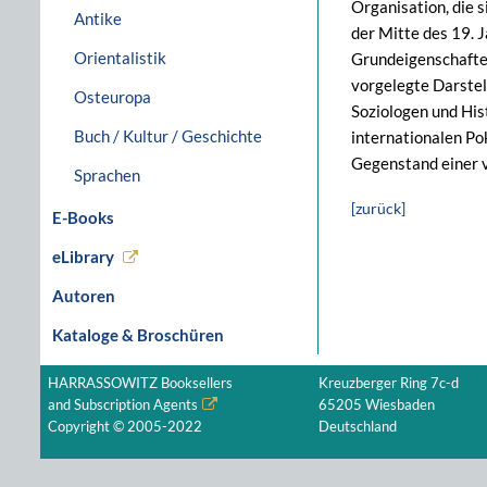
Organisation, die 
Antike
der Mitte des 19. 
Orientalistik
Grundeigenschaften
vorgelegte Darstell
Osteuropa
Soziologen und His
Buch / Kultur / Geschichte
internationalen Pok
Gegenstand einer v
Sprachen
[zurück]
E-Books
eLibrary
Autoren
Kataloge & Broschüren
HARRASSOWITZ Booksellers
Kreuzberger Ring 7c-d
and Subscription Agents
65205 Wiesbaden
Copyright © 2005-2022
Deutschland