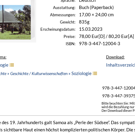
Deutsch
Sprache:
Buch (Paperback)
Ausstattung:
17,00 × 24,00 cm
Abmessungen:
835g
Gewicht:
15.03.2023
Erscheinungsdatum:
78,00 Eur[D] / 80,20 Eur[A]
Preise:
978-3-447-12004-3
ISBN:
ema:
Download:
ogie
Inhaltsverzeic
»
» Soziologie
chte
Geschichte / Kulturwissenschaften
978-3-447-1200
978-3-447-3937
Bitte beachten Sie: Mi
wird die Bezahlung nur
Der Download dieser Pr
 des 19. Jahrhunderts galt Samoa als „Perle der Südsee“. Das sympat
ls sichtbare Haut einen höchst komplizierten politischen Körper. Die