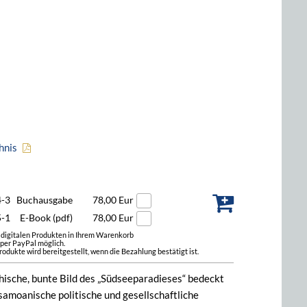
hnis
4-3
Buchausgabe
78,00 Eur
5-1
E-Book (pdf)
78,00 Eur
t digitalen Produkten in Ihrem Warenkorb
 per PayPal möglich.
odukte wird bereitgestellt, wenn die Bezahlung bestätigt ist.
hische, bunte Bild des „Südseeparadieses“ bedeckt
 samoanische politische und gesellschaftliche