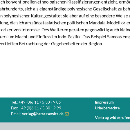
sich konventionellen ethnologischen Klassifizierungen entzieht, ermö
Jahrhunderts, sich als eigenständige polynesische Gesellschaft zu be
 polynesischer Kultur, gestaltet sie aber auf eine besondere Weise 
ung, die sich am südostasiatischen politischen Mandala-Modell orient
toriker von Interesse. Des Weiteren geraten gegenwärtig auch klein
ers um Macht und Einfluss im Indo-Pazifik. Das Beispiel Samoas empfi
ertieften Betrachtung der Gegebenheiten der Region.
Tel.: +49 (0)6 11 / 5 30 - 9 05
Impressum
Fax: +49 (0)6 11 / 5 30 - 9 99
Urheberrechte
Email:
verlag@harrassowitz.de
Vertrag widerrufe