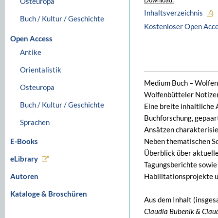
Osteuropa
Download:
Inhaltsverzeichnis
Buch / Kultur / Geschichte
Kostenloser Open Acc
Open Access
Antike
Orientalistik
Medium Buch – Wolfenbü
Osteuropa
Wolfenbütteler Notizen
Buch / Kultur / Geschichte
Eine breite inhaltlich
Buchforschung, gepaart
Sprachen
Ansätzen charakterisi
E-Books
Neben thematischen Sc
Überblick über aktuell
eLibrary
Tagungsberichte sowie
Autoren
Habilitationsprojekte u
Kataloge & Broschüren
Aus dem Inhalt (insges
Claudia Bubenik & Clau