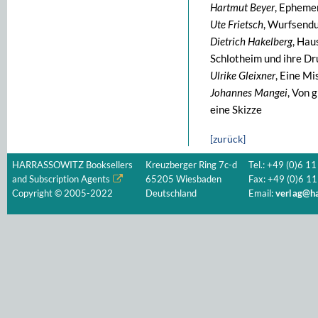
Hartmut Beyer
, Epheme
Ute Frietsch
, Wurfsendu
Dietrich Hakelberg
, Hau
Schlotheim und ihre D
Ulrike Gleixner
, Eine Mi
Johannes Mangei
, Von 
eine Skizze
[zurück]
HARRASSOWITZ Booksellers
Kreuzberger Ring 7c-d
Tel.: +49 (0)6 11
and Subscription Agents
65205 Wiesbaden
Fax: +49 (0)6 11
Copyright © 2005-2022
Deutschland
Email:
verlag@ha