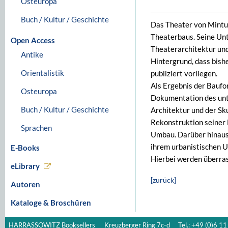
Osteuropa
Buch / Kultur / Geschichte
Das Theater von Mintur
Theaterbaus. Seine Unt
Open Access
Theaterarchitektur und
Antike
Hintergrund, dass bish
Orientalistik
publiziert vorliegen.
Als Ergebnis der Baufo
Osteuropa
Dokumentation des unte
Buch / Kultur / Geschichte
Architektur und der Sk
Rekonstruktion seiner
Sprachen
Umbau. Darüber hinaus 
ihrem urbanistischen U
E-Books
Hierbei werden überra
eLibrary
[zurück]
Autoren
Kataloge & Broschüren
HARRASSOWITZ Booksellers
Kreuzberger Ring 7c-d
Tel.: +49 (0)6 11