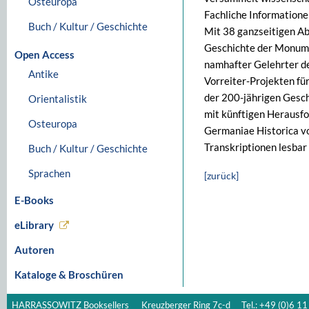
Osteuropa
Fachliche Informatione
Buch / Kultur / Geschichte
Mit 38 ganzseitigen Ab
Geschichte der Monume
Open Access
namhafter Gelehrter de
Antike
Vorreiter-Projekten für
der 200-jährigen Gesch
Orientalistik
mit künftigen Herausf
Osteuropa
Germaniae Historica vo
Transkriptionen lesbar
Buch / Kultur / Geschichte
Sprachen
[zurück]
E-Books
eLibrary
Autoren
Kataloge & Broschüren
HARRASSOWITZ Booksellers
Kreuzberger Ring 7c-d
Tel.: +49 (0)6 11