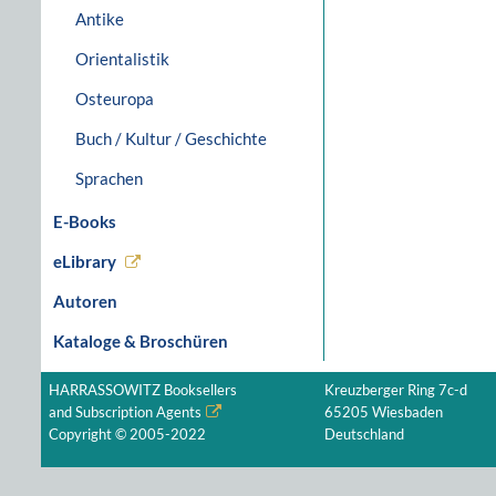
Antike
Orientalistik
Osteuropa
Buch / Kultur / Geschichte
Sprachen
E-Books
eLibrary
Autoren
Kataloge & Broschüren
HARRASSOWITZ Booksellers
Kreuzberger Ring 7c-d
and Subscription Agents
65205 Wiesbaden
Copyright © 2005-2022
Deutschland