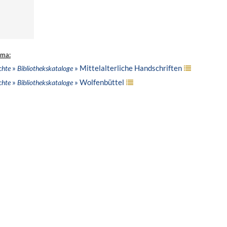
ema:
»
» Mittelalterliche Handschriften
chte
Bibliothekskataloge
»
» Wolfenbüttel
chte
Bibliothekskataloge