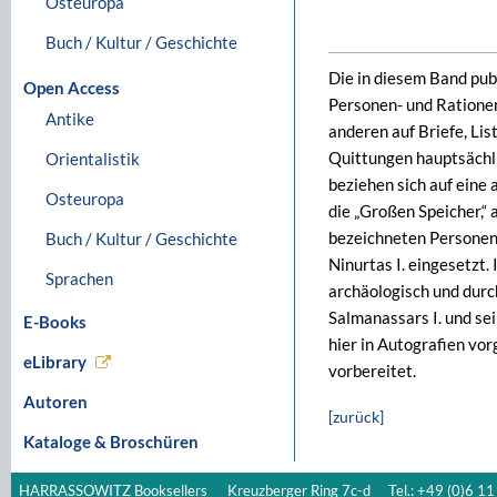
Osteuropa
Buch / Kultur / Geschichte
Die in diesem Band pub
Open Access
Personen- und Rationen
Antike
anderen auf Briefe, Li
Quittungen hauptsächlic
Orientalistik
beziehen sich auf eine 
Osteuropa
die „Großen Speicher,“ 
bezeichneten Personen 
Buch / Kultur / Geschichte
Ninurtas I. eingesetzt.
Sprachen
archäologisch und dur
Salmanassars I. und sei
E-Books
hier in Autografien vo
eLibrary
vorbereitet.
Autoren
[zurück]
Kataloge & Broschüren
HARRASSOWITZ Booksellers
Kreuzberger Ring 7c-d
Tel.: +49 (0)6 11