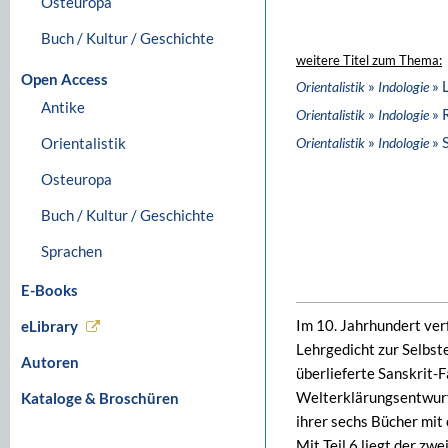
Osteuropa
Buch / Kultur / Geschichte
weitere Titel zum Thema:
Open Access
»
» 
Orientalistik
Indologie
Antike
»
» 
Orientalistik
Indologie
»
» 
Orientalistik
Orientalistik
Indologie
Osteuropa
Buch / Kultur / Geschichte
Sprachen
E-Books
Im 10. Jahrhundert ver
eLibrary
Lehrgedicht zur Selbst
Autoren
überlieferte Sanskrit-F
Welterklärungsentwurfs
Kataloge & Broschüren
ihrer sechs Bücher mit
Mit Teil 6 liegt der zw