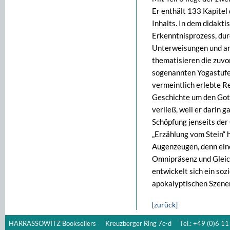
Er enthält 133 Kapitel
Inhalts. In dem didakt
Erkenntnisprozess, dur
Unterweisungen und ans
thematisieren die zuvo
sogenannten Yogastufe
vermeintlich erlebte Re
Geschichte um den Gott 
verließ, weil er darin g
Schöpfung jenseits der
„Erzählung vom Stein“ h
Augenzeugen, denn ein
Omnipräsenz und Gleich
entwickelt sich ein soz
apokalyptischen Szene
[zurück]
HARRASSOWITZ Booksellers
Kreuzberger Ring 7c-d
Tel.: +49 (0)6 11