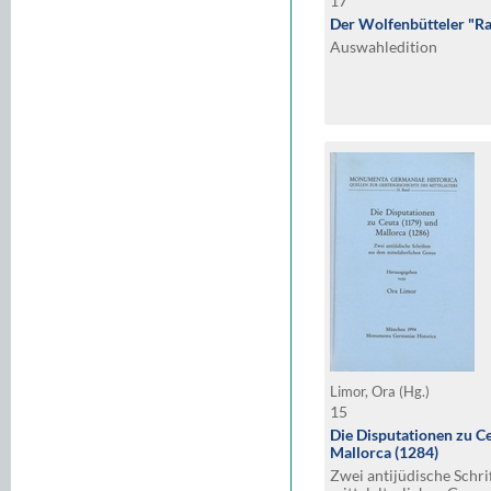
17
Der Wolfenbütteler "Ra
Auswahledition
Limor, Ora (Hg.)
15
Die Disputationen zu C
Mallorca (1284)
Zwei antijüdische Schr