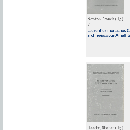
Newton, Francis (Hg.)
7
Laurentius monachus Ca
archiepiscopus Amalfit
Haacke, Rhaban (Hg.)