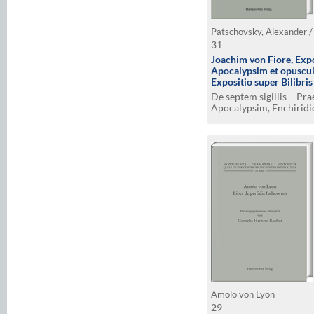
Patschovsky, Alexander / 
31
Joachim von Fiore, Expo
Apocalypsim et opuscula
Expositio super Bilibris t
De septem sigillis – Pra
Apocalypsim, Enchiridi
Liber introductorius in
Apocalypsis
Amolo von Lyon
29