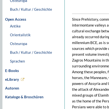
Osteuropa
Buch / Kultur / Geschichte
Open Access
Since Prehistory, commu
intermontane valleys an
Antike
cultural exchange betw
Orientalistik
already occurred during
millennium BCE, as is 
Osteuropa
sources which provide 
Buch / Kultur / Geschichte
present volume investig
Zagros Mountains in th
Sprachen
surrounding environment
E-Books
Among these peoples, fo
horses, the Manneans, 
eLibrary
powers of Assyria and U
Autoren
the attack of Alexande
mixed groups of Elamit
Kataloge & Broschüren
as the home of the Pers
Persians were able to b