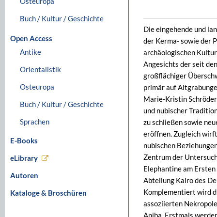
Osteuropa
Buch / Kultur / Geschichte
Die eingehende und lan
Open Access
der Kerma- sowie der P
Antike
archäologischen Kultur
Angesichts der seit de
Orientalistik
großflächiger Übersch
Osteuropa
primär auf Altgrabunge
Marie-Kristin Schröde
Buch / Kultur / Geschichte
und nubischer Traditio
Sprachen
zu schließen sowie neu
eröffnen. Zugleich wirf
E-Books
nubischen Beziehungen
Zentrum der Untersuch
eLibrary
Elephantine am Ersten 
Autoren
Abteilung Kairo des De
Komplementiert wird di
Kataloge & Broschüren
assoziierten Nekropol
Aniba. Erstmals werde