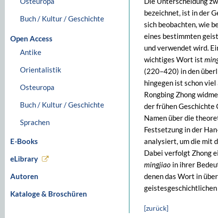
Osteuropa
Die Unterscheidung zwi
bezeichnet, ist in der 
Buch / Kultur / Geschichte
sich beobachten, wie b
eines bestimmten geist
Open Access
und verwendet wird. Ei
Antike
wichtiges Wort ist
ming
Orientalistik
(220–420) in den überl
hingegen ist schon viel 
Osteuropa
Rongbing Zhong widmet 
Buch / Kultur / Geschichte
der frühen Geschichte
Namen über die theoret
Sprachen
Festsetzung in der Han-
E-Books
analysiert, um die mit
Dabei verfolgt Zhong e
eLibrary
mingjiao
in ihrer Bedeut
Autoren
denen das Wort in über
geistesgeschichtlichen
Kataloge & Broschüren
[zurück]