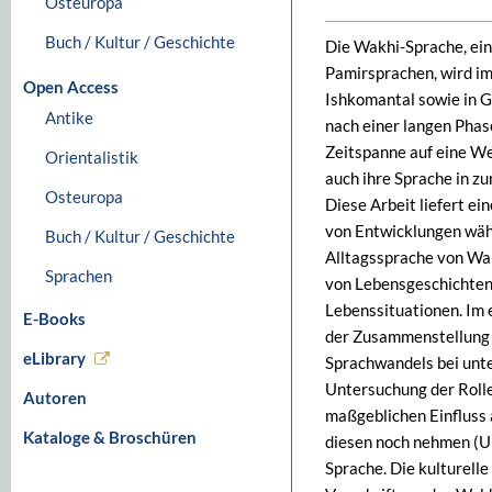
Osteuropa
Buch / Kultur / Geschichte
Die Wakhi-Sprache, ein
Pamirsprachen, wird im
Open Access
Ishkomantal sowie in G
Antike
nach einer langen Phas
Zeitspanne auf eine We
Orientalistik
auch ihre Sprache in 
Osteuropa
Diese Arbeit liefert e
von Entwicklungen wäh
Buch / Kultur / Geschichte
Alltagssprache von Wa
Sprachen
von Lebensgeschichten
Lebenssituationen. Im 
E-Books
der Zusammenstellung d
eLibrary
Sprachwandels bei unte
Untersuchung der Rolle
Autoren
maßgeblichen Einfluss
Kataloge & Broschüren
diesen noch nehmen (Urd
Sprache. Die kulturell