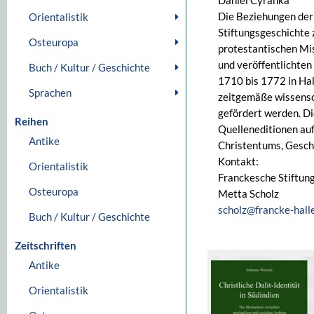
Daniel Cyranka
Die Beziehungen der 
Orientalistik
Stiftungsgeschichte 
Osteuropa
protestantischen Mis
und veröffentlichten
Buch / Kultur / Geschichte
1710 bis 1772 in Hal
Sprachen
zeitgemäße wissensc
gefördert werden. D
Reihen
Quelleneditionen auf
Antike
Christentums, Geschi
Kontakt:
Orientalistik
Franckesche Stiftun
Osteuropa
Metta Scholz
scholz@francke-hall
Buch / Kultur / Geschichte
Zeitschriften
Antike
Orientalistik