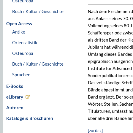
Osteuropa
Buch / Kultur / Geschichte
Nach dem Erscheinen de
aus Anlass seines 70. 
Open Access
Vollendung seines 80. 
Antike
Schaffensperiode zwis
als dritten Band der Kl
Orientalistik
Jubilars hat während di
Osteuropa
Umfang dieses Bandes 
epigraphisch ausgerich
Buch / Kultur / Geschichte
Institute for Advanced
Sprachen
Sonderpublikation ersc
Das vollständige Schri
E-Books
Bände abgestimmt und u
eLibrary
Band ergänzt. Der so e
Wörter, Stellen, Sache
Autoren
Titulaturen, umfasst nu
Kataloge & Broschüren
über alle drei Bände hi
[zurück]