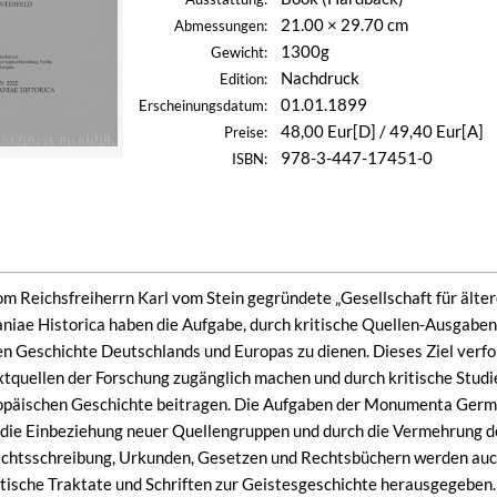
21.00 × 29.70 cm
Abmessungen:
1300g
Gewicht:
Nachdruck
Edition:
01.01.1899
Erscheinungsdatum:
48,00 Eur[D] / 49,40 Eur[A]
Preise:
978-3-447-17451-0
ISBN:
om Reichsfreiherrn Karl vom Stein gegründete „Gesellschaft für äl
e Historica haben die Aufgabe, durch kritische Quellen-Ausgaben 
en Geschichte Deutschlands und Europas zu dienen. Dieses Ziel verfol
extquellen der Forschung zugänglich machen und durch kritische Studi
päischen Geschichte beitragen. Die Aufgaben der Monumenta German
die Einbeziehung neuer Quellengruppen und durch die Vermehrung de
chtsschreibung, Urkunden, Gesetzen und Rechtsbüchern werden au
itische Traktate und Schriften zur Geistesgeschichte herausgegeben.