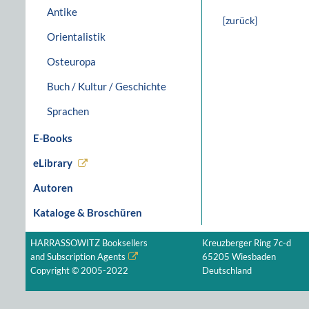
Antike
[zurück]
Orientalistik
Osteuropa
Buch / Kultur / Geschichte
Sprachen
E-Books
eLibrary
Autoren
Kataloge & Broschüren
HARRASSOWITZ Booksellers
Kreuzberger Ring 7c-d
and Subscription Agents
65205 Wiesbaden
Copyright © 2005-2022
Deutschland