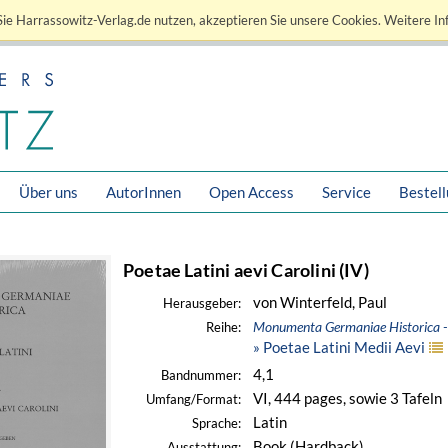
ie Harrassowitz-Verlag.de nutzen, akzeptieren Sie unsere Cookies. Weitere In
Über uns
AutorInnen
Open Access
Service
Bestel
Poetae Latini aevi Carolini (IV)
von Winterfeld, Paul
Herausgeber:
Monumenta Germaniae Historica - 
Reihe:
» Poetae Latini Medii Aevi
4,1
Bandnummer:
VI, 444 pages, sowie 3 Tafeln
Umfang/Format:
Latin
Sprache:
Book (Hardback)
Ausstattung: