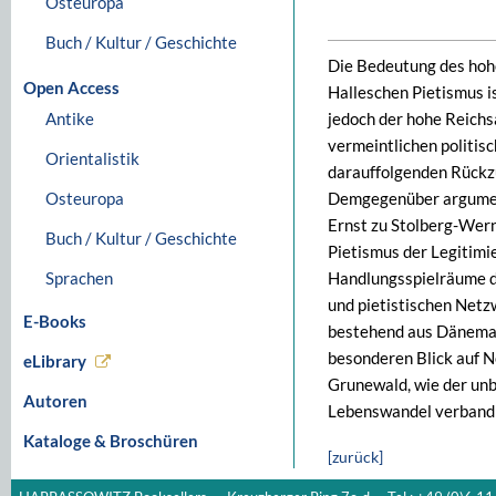
Osteuropa
Buch / Kultur / Geschichte
Die Bedeutung des hohe
Open Access
Halleschen Pietismus i
Antike
jedoch der hohe Reichs
vermeintlichen politis
Orientalistik
darauffolgenden Rückzu
Osteuropa
Demgegenüber argument
Ernst zu Stolberg-Wer
Buch / Kultur / Geschichte
Pietismus der Legitimi
Sprachen
Handlungsspielräume di
und pietistischen Netz
E-Books
bestehend aus Dänemar
besonderen Blick auf 
eLibrary
Grunewald, wie der unb
Autoren
Lebenswandel verband 
Kataloge & Broschüren
[zurück]