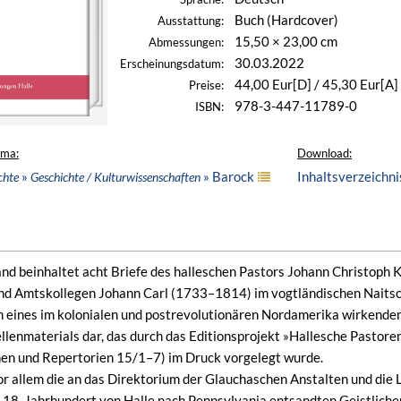
Buch (Hardcover)
Ausstattung:
15,50 × 23,00 cm
Abmessungen:
30.03.2022
Erscheinungsdatum:
44,00 Eur[D] / 45,30 Eur[A]
Preise:
978-3-447-11789-0
ISBN:
ema:
Download:
»
» Barock
Inhaltsverzeichni
chte
Geschichte / Kulturwissenschaften
nd beinhaltet acht Briefe des halleschen Pastors Johann Christoph
und Amtskollegen Johann Carl (1733–1814) im vogtländischen Naits
eines im kolonialen und postrevolutionären Nordamerika wirkenden l
lenmaterials dar, das durch das Editionsprojekt »Hallesche Pastoren
en und Repertorien 15/1–7) im Druck vorgelegt wurde.
r allem die an das Direktorium der Glauchaschen Anstalten und die 
 18. Jahrhundert von Halle nach Pennsylvania entsandten Geistliche