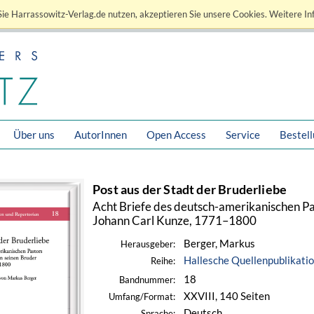
ie Harrassowitz-Verlag.de nutzen, akzeptieren Sie unsere Cookies. Weitere In
Über uns
AutorInnen
Open Access
Service
Bestel
Post aus der Stadt der Bruderliebe
Acht Briefe des deutsch-amerikanischen Pa
Johann Carl Kunze, 1771–1800
Berger, Markus
Herausgeber:
Hallesche Quellenpublikati
Reihe:
18
Bandnummer:
XXVIII, 140 Seiten
Umfang/Format:
Deutsch
Sprache: