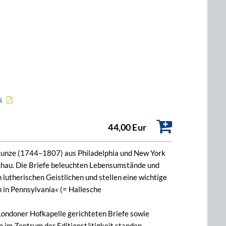
s
44,00 Eur
 Kunze (1744–1807) aus Philadelphia und New York
chau. Die Briefe beleuchten Lebensumstände und
utherischen Geistlichen und stellen eine wichtige
 in Pennsylvania« (= Hallesche
Londoner Hofkapelle gerichteten Briefe sowie
n im Zentrum der Editionstätigkeit standen,