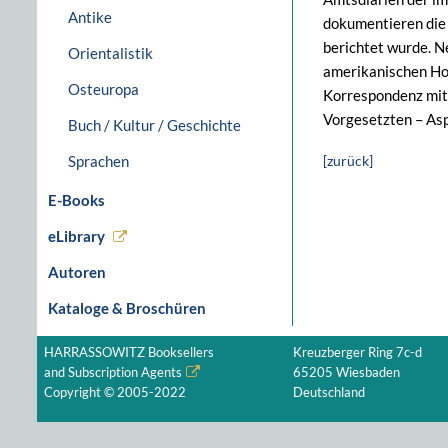
Antike
dokumentieren die 
berichtet wurde. N
Orientalistik
amerikanischen Hoc
Osteuropa
Korrespondenz mit 
Vorgesetzten – Asp
Buch / Kultur / Geschichte
Sprachen
[zurück]
E-Books
eLibrary
Autoren
Kataloge & Broschüren
HARRASSOWITZ Booksellers
Kreuzberger Ring 7c-d
and Subscription Agents
65205 Wiesbaden
Copyright © 2005-2022
Deutschland