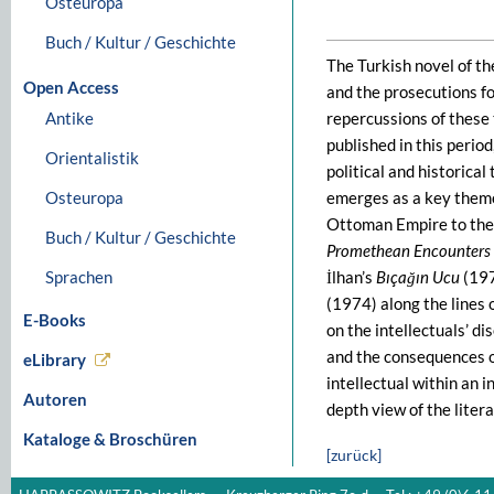
Osteuropa
Buch / Kultur / Geschichte
The Turkish novel of th
Open Access
and the prosecutions f
Antike
repercussions of these 
published in this period
Orientalistik
political and historical
Osteuropa
emerges as a key theme 
Ottoman Empire to the 
Buch / Kultur / Geschichte
Promethean Encounters
Sprachen
İlhan’s
Bıçağın Ucu
(19
(1974) along the lines o
E-Books
on the intellectuals’ di
and the consequences of
eLibrary
intellectual within an 
Autoren
depth view of the liter
Kataloge & Broschüren
[zurück]