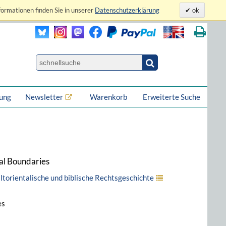
formationen finden Sie in unserer
Datenschutzerklärung
ok
lung
Newsletter
Warenkorb
Erweiterte Suche
ial Boundaries
 altorientalische und biblische Rechtsgeschichte
es