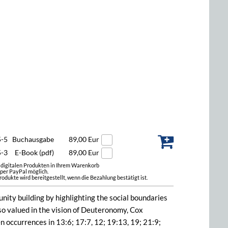
5-5
Buchausgabe
89,00 Eur
5-3
E-Book (pdf)
89,00 Eur
t digitalen Produkten in Ihrem Warenkorb
 per PayPal möglich.
odukte wird bereitgestellt, wenn die Bezahlung bestätigt ist.
ty building by highlighting the social boundaries
so valued in the vision of Deuteronomy, Cox
n occurrences in 13:6; 17:7, 12; 19:13, 19; 21:9;