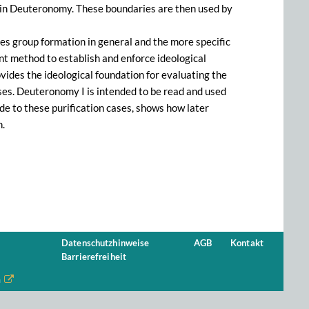
d in Deuteronomy. These boundaries are then used by
es group formation in general and the more specific
nt method to establish and enforce ideological
ides the ideological foundation for evaluating the
ases. Deuteronomy I is intended to be read and used
de to these purification cases, shows how later
n.
Datenschutzhinweise
AGB
Kontakt
Barrierefreiheit
n