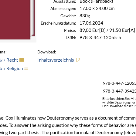
Book (Hardback)
Ausstattung:
17.00 × 24.00 cm
Abmessungen:
830g
Gewicht:
17.06.2024
Erscheinungsdatum:
89,00 Eur[D] / 91,50 Eur[A]
Preise:
978-3-447-12055-5
ISBN:
ema:
Download:
» Recht
Inhaltsverzeichnis
ik
» Religion
ik
978-3-447-1205
978-3-447-3942
Bitte beachten Sie: Mi
wird die Bezahlung nur
Der Download dieser Pr
el Cox illuminates how Deuteronomy serves as a document of communi
des. To answer the arising question why these forms of behavior are 
wing two-part thesis: The purification formula of Deuteronomy (eleve