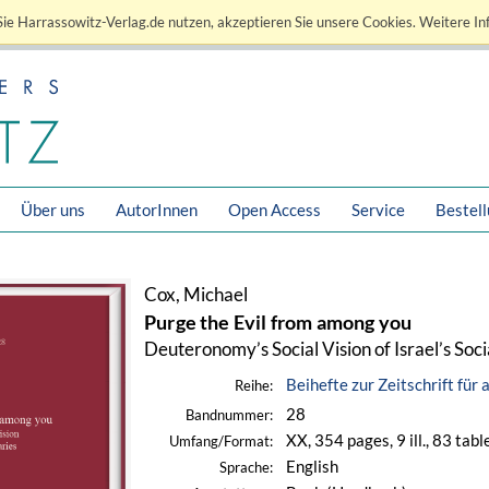
ie Harrassowitz-Verlag.de nutzen, akzeptieren Sie unsere Cookies. Weitere In
Über uns
AutorInnen
Open Access
Service
Bestel
Cox, Michael
Purge the Evil from among you
Deuteronomy’s Social Vision of Israel’s Soc
Beihefte zur Zeitschrift für
Reihe:
28
Bandnummer:
XX, 354 pages, 9 ill., 83 tabl
Umfang/Format:
English
Sprache: