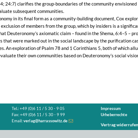
24; 24:7) clarifies the group-boundaries of the community envisione
valuate subsequent communities.
nomy in its final form as a community-building document, Cox explor
xclusion of members from the group, which by insiders is a significa
hat Deuteronomy’s axiomatic claim – found in the Shema, 6:4–5 – prov
s that were marked out in the social landscape by the purification c
s. An exploration of Psalm 78 and 1 Corinthians 5, both of which allu
evaluate their own communities based on Deuteronomy’s social visio
Tel.: +49 (0)6 11 / 5 30 - 9 05
Impressum
Fax: +49 (0)6 11 / 5 30 - 9 99
Urheberrechte
Email:
verlag@harrassowitz.de
Vertrag widerrufe