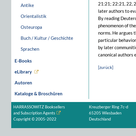
21:21; 22:21, 22, 
Antike
later authors to e
Orientalistik
By reading Deutero
phenomenon of the e
Osteuropa
norms. He argues t
Buch / Kultur / Geschichte
particular behavior
by later communitie
Sprachen
canonical authors 
E-Books
[zurück]
eLibrary
Autoren
Kataloge & Broschüren
HARRASSOWITZ Booksellers
Kreuzberger Ring 7c-d
and Subscription Agents
65205 Wiesbaden
Copyright © 2005-2022
Deutschland