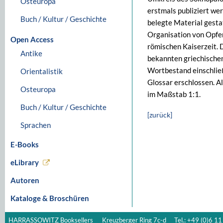
Osteuropa
erstmals publiziert wer
Buch / Kultur / Geschichte
belegte Material gestat
Organisation von Opfer
Open Access
römischen Kaiserzeit. 
Antike
bekannten griechische
Wortbestand einschließ
Orientalistik
Glossar erschlossen. A
Osteuropa
im Maßstab 1:1.
Buch / Kultur / Geschichte
[zurück]
Sprachen
E-Books
eLibrary
Autoren
Kataloge & Broschüren
HARRASSOWITZ Booksellers
Kreuzberger Ring 7c-d
Tel.: +49 (0)6 11