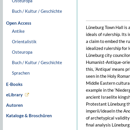
Osteuropa
Buch / Kultur / Geschichte
Open Access
Lüneburg Town Hall is a
Antike
ideals of rulership. Its
a claim to embed the ru
Orientalistik
idealized rulership for
Osteuropa
Lüneburg city councilor
Humanist-Antique-orient
Buch / Kultur / Geschichte
this, ‘Antique’ means 
Sprachen
seen in the Holy Roman
Middle Eastern cultural
E-Books
example in the ‘Niederg
eLibrary
ancient Israelite kings
Protestant Lüneburg th
Autoren
imperii/ideaeIn the Anc
Kataloge & Broschüren
of archetypical validity
final analysis Lüneburg