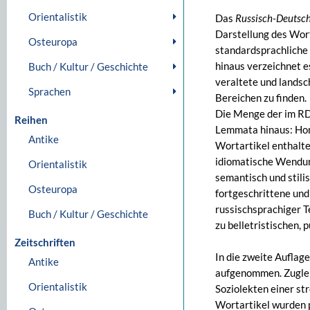
Orientalistik
Das
Russisch-Deutsc
Darstellung des Wor
Osteuropa
standardsprachliche 
hinaus verzeichnet 
Buch / Kultur / Geschichte
veraltete und landsc
Sprachen
Bereichen zu finden.
Die Menge der im RDW
Reihen
Lemmata hinaus: Ho
Antike
Wortartikel enthal
idiomatische Wendun
Orientalistik
semantisch und stili
Osteuropa
fortgeschrittene und
russischsprachiger T
Buch / Kultur / Geschichte
zu belletristischen,
Zeitschriften
In die zweite Aufla
Antike
aufgenommen. Zugle
Orientalistik
Soziolekten einer st
Wortartikel wurden p