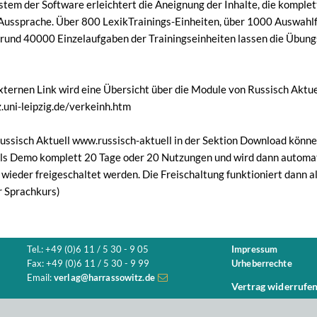
ystem der Software erleichtert die Aneignung der Inhalte, die komp
 Aussprache. Über 800 LexikTrainings-Einheiten, über 1000 Auswahl
 rund 40000 Einzelaufgaben der Trainingseinheiten lassen die Übun
ternen Link wird eine Übersicht über die Module von Russisch Aktue
z.uni-leipzig.de/verkeinh.htm
Russisch Aktuell www.russisch-aktuell in der Sektion Download könn
als Demo komplett 20 Tage oder 20 Nutzungen und wird dann automati
ieder freigeschaltet werden. Die Freischaltung funktioniert dann al
er Sprachkurs)
Tel.: +49 (0)6 11 / 5 30 - 9 05
Impressum
Fax: +49 (0)6 11 / 5 30 - 9 99
Urheberrechte
Email:
verlag@harrassowitz.de
Vertrag widerrufe