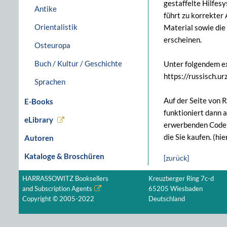
gestaffelte Hilfes
Antike
führt zu korrekter
Orientalistik
Material sowie die
erscheinen.
Osteuropa
Buch / Kultur / Geschichte
Unter folgendem ex
https://russisch.ur
Sprachen
Auf der Seite von 
E-Books
funktioniert dann 
eLibrary
erwerbenden Code w
die Sie kaufen. (hi
Autoren
Kataloge & Broschüren
[zurück]
HARRASSOWITZ Booksellers
Kreuzberger Ring 7c-d
and Subscription Agents
65205 Wiesbaden
Copyright © 2005-2022
Deutschland