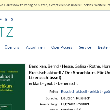
ie Harrassowitz-Verlag.de nutzen, akzeptieren Sie unsere Cookies. Weitere In
Über uns
AutorInnen
Open Access
Service
Bestel
Bendixen, Bernd / Hesse, Galina / Rothe, Hor
Russisch aktuell / Der Sprachkurs. Für 
Lizenzschlüssel)
erklärt - geübt - beherrscht
Russisch aktuell - erklärt - ge
Reihe:
Deutsch, Russisch
Sprache:
Digitales Produkt
Ausstattung:
Version 13.0