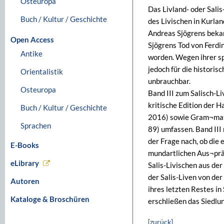
Osteuropa
Das Livland- oder Sali
Buch / Kultur / Geschichte
des Livischen in Kurlan
Andreas Sjögrens beka
Open Access
Sjögrens Tod von Ferd
Antike
worden. Wegen ihrer sp
jedoch für die histori
Orientalistik
unbrauchbar.
Osteuropa
Band III zum Salisch-Li
kritische Edition der 
Buch / Kultur / Geschichte
2016) sowie Gram¬mati
Sprachen
89) umfassen. Band III
der Frage nach, ob die 
E-Books
mundartlichen Aus¬prä
eLibrary
Salis-Livischen aus de
der Salis-Liven von der
Autoren
ihres letzten Restes in
Kataloge & Broschüren
erschließen das Siedlun
[zurück]