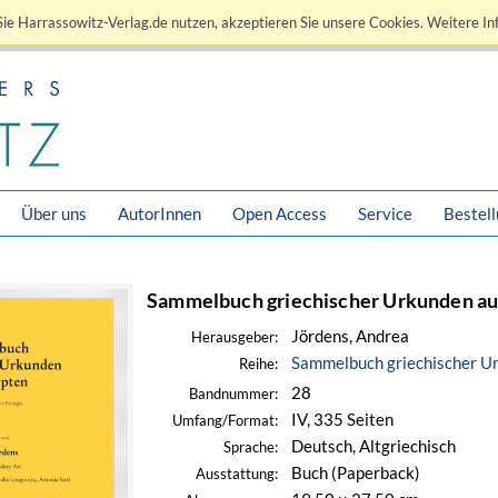
ie Harrassowitz-Verlag.de nutzen, akzeptieren Sie unsere Cookies. Weitere In
Über uns
AutorInnen
Open Access
Service
Bestel
Sammelbuch griechischer Urkunden a
Jördens, Andrea
Herausgeber:
Sammelbuch griechischer U
Reihe:
28
Bandnummer:
IV, 335 Seiten
Umfang/Format:
Deutsch, Altgriechisch
Sprache:
Buch (Paperback)
Ausstattung: