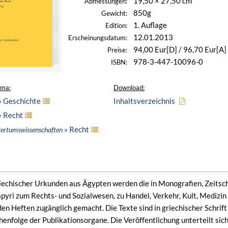
19,50 × 27,50 cm
Abmessungen:
850g
Gewicht:
1. Auflage
Edition:
12.01.2013
Erscheinungsdatum:
94,00 Eur[D] / 96,70 Eur[A]
Preise:
978-3-447-10096-0
ISBN:
ema:
Download:
» Geschichte
Inhaltsverzeichnis
» Recht
» Recht
ltertumswissenschaften
echischer Urkunden aus Ägypten werden die in Monografien, Zeitsc
apyri zum Rechts- und Sozialwesen, zu Handel, Verkehr, Kult, Medizin
en Heften zugänglich gemacht. Die Texte sind in griechischer Schrift
henfolge der Publikationsorgane. Die Veröffentlichung unterteilt sic