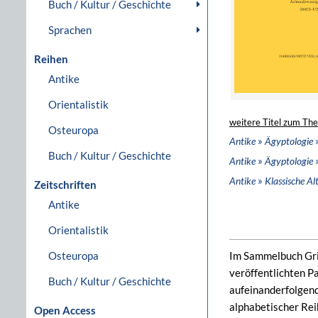
Buch / Kultur / Geschichte
Sprachen
Reihen
Antike
Orientalistik
weitere Titel zum Th
Osteuropa
»
Antike
Ägyptologie
Buch / Kultur / Geschichte
»
Antike
Ägyptologie
»
Antike
Klassische A
Zeitschriften
Antike
Orientalistik
Osteuropa
Im Sammelbuch Gri
veröffentlichten P
Buch / Kultur / Geschichte
aufeinanderfolgend
alphabetischer Rei
Open Access