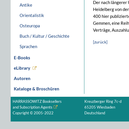
Der nach längerer 
Antike
Heidelberg von der
Orientalistik
400 hier publizier
Gemmen, eine Reihe
Osteuropa
Verträge, Auszahlu
Buch / Kultur / Geschichte
[zurück]
Sprachen
E-Books
eLibrary
Autoren
Kataloge & Broschüren
HARRASSOWITZ Booksellers
Kreuzberger Ring 7c-d
and Subscription Agents
65205 Wiesbaden
Copyright © 2005-2022
Deutschland