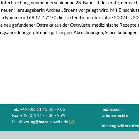
Unterbrechung nunmehr erschienene 28. Band ist der erste, der nac
 neuen Herausgeberin Andrea Jördens vorgelegt wird. Mit Einschluss
ten Nummern 16832–17270 die Texteditionen der Jahre 2002 bis 200
 neu gefundener Ostraka aus der Ostwüste, medizinische Rezepte s
ngsanordnungen, Steuerquittungen, Abrechnungen, Schreibübungen, Br
Tel.: +49 (0)6 11 / 5 30 - 9 05
Impressum
Fax: +49 (0)6 11 / 5 30 - 9 99
Urheberrechte
Email:
verlag@harrassowitz.de
Vertrag widerrufe