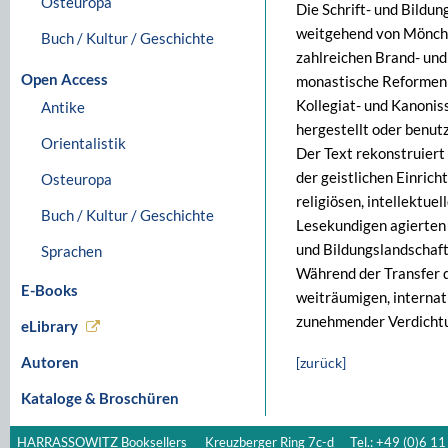
Osteuropa
Die Schrift- und Bildu
weitgehend von Mönchen
Buch / Kultur / Geschichte
zahlreichen Brand- un
Open Access
monastische Reformen d
Kollegiat- und Kanoniss
Antike
hergestellt oder benutz
Orientalistik
Der Text rekonstruiert
der geistlichen Einric
Osteuropa
religiösen, intellektue
Buch / Kultur / Geschichte
Lesekundigen agierten 
und Bildungslandschaft
Sprachen
Während der Transfer d
E-Books
weiträumigen, interna
zunehmender Verdichtun
eLibrary
Autoren
[zurück]
Kataloge & Broschüren
HARRASSOWITZ Booksellers
Kreuzberger Ring 7c-d
Tel.: +49 (0)6 11