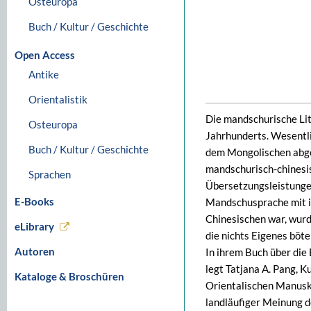
Osteuropa
Buch / Kultur / Geschichte
Open Access
Antike
Orientalistik
Die mandschurische Lit
Osteuropa
Jahrhunderts. Wesentli
Buch / Kultur / Geschichte
dem Mongolischen abgel
mandschurisch-chinesi
Sprachen
Übersetzungsleistunge
E-Books
Mandschusprache mit ih
Chinesischen war, wurde
eLibrary
die nichts Eigenes böt
Autoren
In ihrem Buch über die
legt Tatjana A. Pang, 
Kataloge & Broschüren
Orientalischen Manusk
landläufiger Meinung d