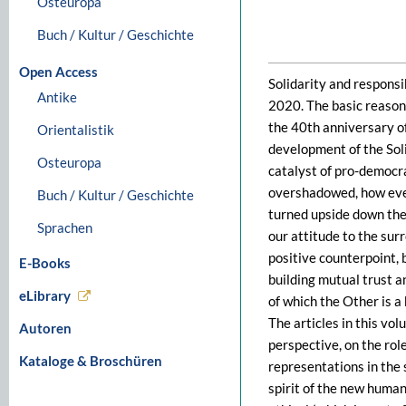
Osteuropa
Buch / Kultur / Geschichte
Open Access
Solidarity and responsi
Antike
2020. The basic reason
the 40th anniversary o
Orientalistik
development of the Sol
Osteuropa
catalyst of pro-democr
overshadowed, how ever
Buch / Kultur / Geschichte
turned upside down the 
Sprachen
our attitude to the sur
positive counterpoint, b
E-Books
building mutual trust an
eLibrary
of which the Other is a 
The articles in this vol
Autoren
perspective, on the rol
Kataloge & Broschüren
representations in the 
spirit of the new human