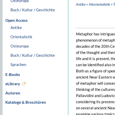
Osteuropa
»
» 
Antike
Altorientalistik
Buch / Kultur / Geschichte
Open Access
Antike
Metaphor has intrigued 
Orientalistik
phenomenon of metaphor
Osteuropa
decades of the 20th Cen
of the thought and then
Buch / Kultur / Geschichte
life and it is present, 
Sprachen
can be identified also 
Both as a figure of spe
E-Books
ancient Near Eastern w
of metaphor will consen
eLibrary
thinking of the culture
Autoren
Pallavidini and Ludovi
considering its presen
Kataloge & Broschüren
on several ancient Nea
examine various topics,