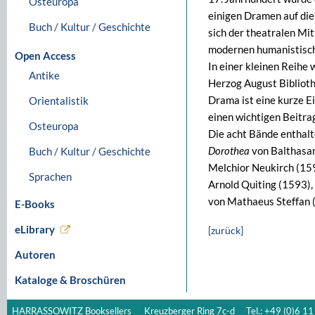
Osteuropa
einigen Dramen auf di
Buch / Kultur / Geschichte
sich der theatralen Mit
modernen humanistisc
Open Access
In einer kleinen Reihe
Antike
Herzog August Biblioth
Drama ist eine kurze E
Orientalistik
einen wichtigen Beitr
Osteuropa
Die acht Bände enthal
Dorothea
von Balthasa
Buch / Kultur / Geschichte
Melchior Neukirch (15
Sprachen
Arnold Quiting (1593),
von Mathaeus Steffan (
E-Books
eLibrary
[zurück]
Autoren
Kataloge & Broschüren
HARRASSOWITZ Booksellers
Kreuzberger Ring 7c-d
Tel.: +49 (0)6 11