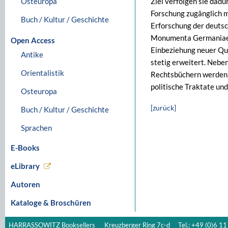
Osteuropa
Ziel verfolgen sie dadur
Forschung zugänglich m
Buch / Kultur / Geschichte
Erforschung der deutsc
Monumenta Germaniae Hi
Open Access
Einbeziehung neuer Qu
Antike
stetig erweitert. Neb
Orientalistik
Rechtsbüchern werden 
politische Traktate un
Osteuropa
[zurück]
Buch / Kultur / Geschichte
Sprachen
E-Books
eLibrary
Autoren
Kataloge & Broschüren
HARRASSOWITZ Booksellers
Kreuzberger Ring 7c-d
Tel.: +49 (0)6 11