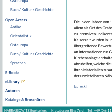
Osteuropa
Buch / Kultur / Geschichte
Open Access
Die in den Jahren von
Antike
allem als Ort des Grab
zu intensiven und kont
Orientalistik
Kaiserzeit wurden in u
Osteuropa
übergreifende Bewertun
an Informationen zur G
Buch / Kultur / Geschichte
Kirchenanlage enthalte
Sprachen
abzuhelfen, welche die
ihren Materialien zusa
E-Books
der unmittelbaren Nähe
eLibrary
[zurück]
Autoren
Kataloge & Broschüren
HARRASSOWITZ Booksellers
Kreuzberger Ring 7c-d
Tel.: +49 (0)6 11