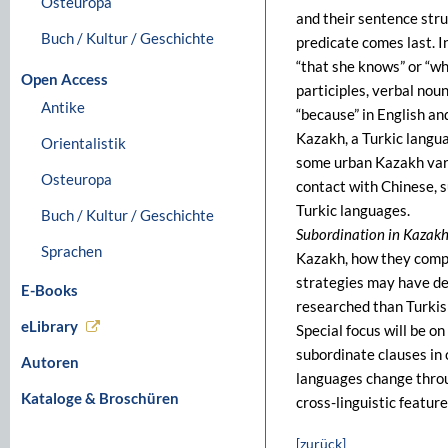
Osteuropa
and their sentence stru
Buch / Kultur / Geschichte
predicate comes last. I
“that she knows” or “wh
Open Access
participles, verbal nou
Antike
“because” in English an
Kazakh, a Turkic langua
Orientalistik
some urban Kazakh vari
Osteuropa
contact with Chinese, s
Turkic languages.
Buch / Kultur / Geschichte
Subordination in Kazakh
Sprachen
Kazakh, how they compa
strategies may have de
E-Books
researched than Turkish
eLibrary
Special focus will be on
subordinate clauses in
Autoren
languages change throu
Kataloge & Broschüren
cross-linguistic featur
[zurück]