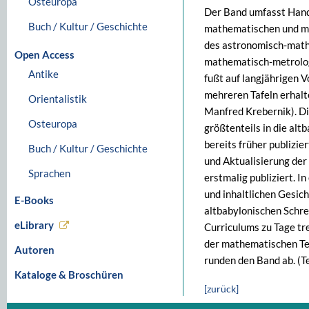
Osteuropa
Der Band umfasst Hand
Buch / Kultur / Geschichte
mathematischen und me
des astronomisch-math
Open Access
mathematisch-metrolog
Antike
fußt auf langjährigen V
mehreren Tafeln erhalt
Orientalistik
Manfred Krebernik). Di
Osteuropa
größtenteils in die altb
bereits früher publizie
Buch / Kultur / Geschichte
und Aktualisierung der 
Sprachen
erstmalig publiziert. I
und inhaltlichen Gesic
E-Books
altbabylonischen Schre
eLibrary
Curriculums zu Tage tr
der mathematischen Te
Autoren
runden den Band ab. (Te
Kataloge & Broschüren
[zurück]