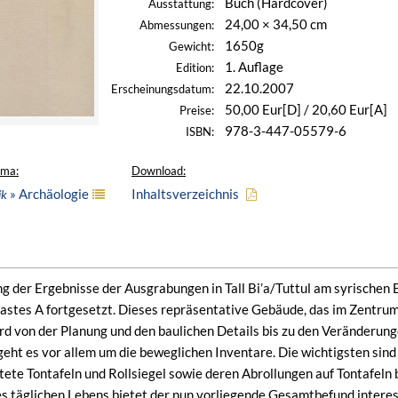
Buch (Hardcover)
Ausstattung:
24,00 × 34,50 cm
Abmessungen:
1650g
Gewicht:
1. Auflage
Edition:
22.10.2007
Erscheinungsdatum:
50,00 Eur[D] / 20,60 Eur[A]
Preise:
978-3-447-05579-6
ISBN:
ema:
Download:
» Archäologie
Inhaltsverzeichnis
ik
ng der Ergebnisse der Ausgrabungen in Tall Bi’a/Tuttul am syrischen
lastes A fortgesetzt. Dieses repräsentative Gebäude, das im Zentrum d
ird von der Planung und den baulichen Details bis zu den Veränderun
geht es vor allem um die beweglichen Inventare. Die wichtigsten sind 
ftete Tontafeln und Rollsiegel sowie deren Abrollungen auf Tontafe
es täglichen Lebens bietet der nun vorliegende Gesamtbefund interess