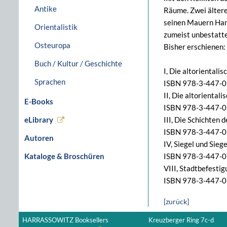
Antike
Räume. Zwei älteren
seinen Mauern Hand
Orientalistik
zumeist unbestatte
Osteuropa
Bisher erschienen:
Buch / Kultur / Geschichte
I, Die altorientali
Sprachen
ISBN 978-3-447-05
II, Die altoriental
E-Books
ISBN 978-3-447-05
eLibrary
III, Die Schichten 
ISBN 978-3-447-05
Autoren
IV, Siegel und Sieg
Kataloge & Broschüren
ISBN 978-3-447-05
VIII, Stadtbefesti
ISBN 978-3-447-05
[zurück]
HARRASSOWITZ Booksellers
Kreuzberger Ring 7c-d