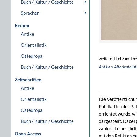
Buch / Kultur / Geschichte
Sprachen
Reihen
Antike
Orientalistik
Osteuropa
weitere Titel zum Th
»
Buch / Kultur / Geschichte
Antike
Altorientalist
Zeitschriften
Antike
Orientalistik
Die Veröffentlichu
Publikation des Pa
Osteuropa
errichtet wurde, w
Buch / Kultur / Geschichte
dargestellt. Dabei 
zahlreiche beschri
Open Access
mit den Relikten d