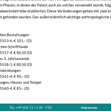
 Phasen, in denen der Palast auch als solcher verwendet wurde, folge
werksbetriebe etablierten. Diese Veränderungen gehen mit zwei kri
t gefunden wurden. Das außerordentlich wichtige anthropologische Ma
schen Bestattungen
553-6. € 101,– (D)
ischen Schriftfunde
557-4. € 86,50 (D)
des 3. Jahrtausends
558-1. € 80,50 (D)
elabrollungen
561-4. € 90,– (D)
gungen, Häuser und Tempel
560-4. € 85,– (D)
Tel.: +49 (0)6 11 / 5 30 - 9 05
Impressum