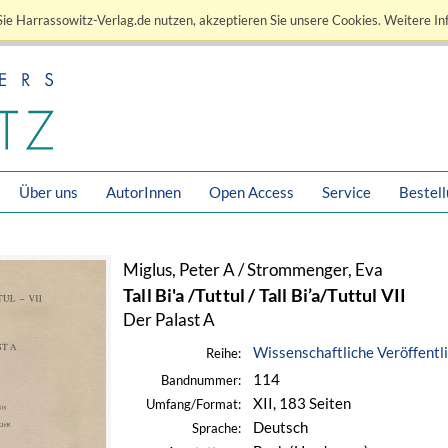
ie Harrassowitz-Verlag.de nutzen, akzeptieren Sie unsere Cookies. Weitere In
Über uns
AutorInnen
Open Access
Service
Bestel
Miglus, Peter A / Strommenger, Eva
Tall Bi'a /Tuttul / Tall Bi’a/Tuttul VII
Der Palast A
Wissenschaftliche Veröffentl
Reihe:
114
Bandnummer:
XII, 183 Seiten
Umfang/Format:
Deutsch
Sprache: