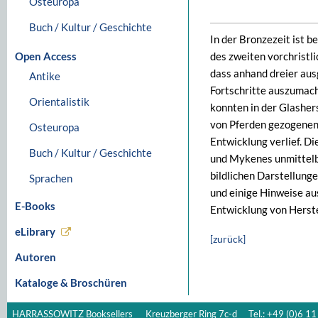
Osteuropa
Buch / Kultur / Geschichte
In der Bronzezeit ist 
Open Access
des zweiten vorchristl
dass anhand dreier aus
Antike
Fortschritte auszumach
Orientalistik
konnten in der Glasher
von Pferden gezogenen 
Osteuropa
Entwicklung verlief. 
Buch / Kultur / Geschichte
und Mykenes unmittelba
bildlichen Darstellung
Sprachen
und einige Hinweise au
E-Books
Entwicklung von Herst
eLibrary
[zurück]
Autoren
Kataloge & Broschüren
HARRASSOWITZ Booksellers
Kreuzberger Ring 7c-d
Tel.: +49 (0)6 11