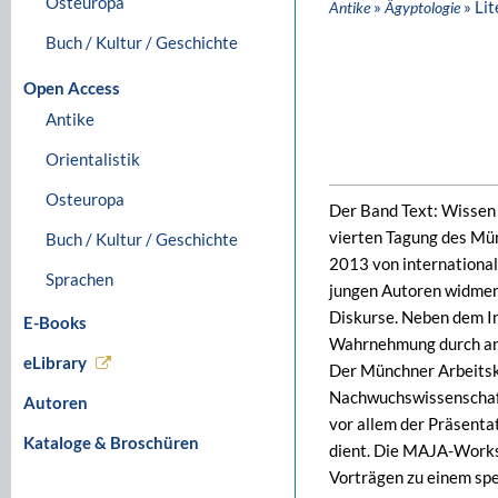
Osteuropa
»
» Li
Antike
Ägyptologie
Buch / Kultur / Geschichte
Open Access
Antike
Orientalistik
Osteuropa
Der Band Text: Wissen
vierten Tagung des Mü
Buch / Kultur / Geschichte
2013 von international
Sprachen
jungen Autoren widmen 
Diskurse. Neben dem In
E-Books
Wahrnehmung durch ant
eLibrary
Der Münchner Arbeitskr
Nachwuchswissenschaft
Autoren
vor allem der Präsenta
Kataloge & Broschüren
dient. Die MAJA-Works
Vorträgen zu einem spe