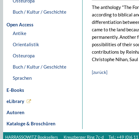
Osteuropa
The anthology "The Fore
Buch / Kultur / Geschichte
according to biblical a
differentiation between
Open Access
came to the land becau
Antike
permanently. Another fo
Orientalistik
possibilities of their s
contributions by Rein
Osteuropa
Christophe Nihan, Saul
Buch / Kultur / Geschichte
[zurück]
Sprachen
E-Books
eLibrary
Autoren
Kataloge & Broschüren
HARRASSOWITZ Booksellers
Kreuzberger Ring 7c-d
Tel.: +49 (0)6 11