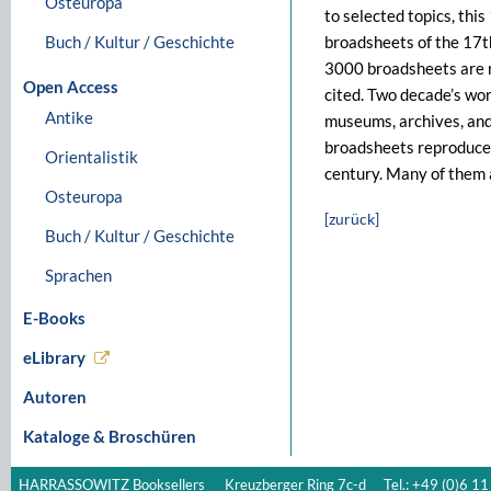
Osteuropa
to selected topics, thi
Buch / Kultur / Geschichte
broadsheets of the 17th
3000 broadsheets are re
Open Access
cited. Two decade’s wor
Antike
museums, archives, and 
broadsheets reproduced
Orientalistik
century. Many of them a
Osteuropa
[zurück]
Buch / Kultur / Geschichte
Sprachen
E-Books
eLibrary
Autoren
Kataloge & Broschüren
HARRASSOWITZ Booksellers
Kreuzberger Ring 7c-d
Tel.: +49 (0)6 11